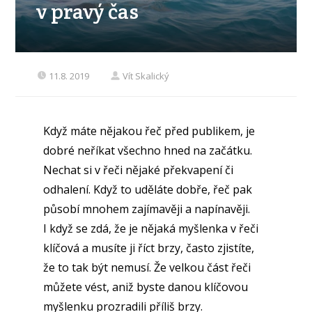
v pravý čas
11.8. 2019
Vít Skalický
Když máte nějakou řeč před publikem, je
dobré neříkat všechno hned na začátku.
Nechat si v řeči nějaké překvapení či
odhalení. Když to uděláte dobře, řeč pak
působí mnohem zajímavěji a napínavěji.
I když se zdá, že je nějaká myšlenka v řeči
klíčová a musíte ji říct brzy, často zjistíte,
že to tak být nemusí. Že velkou část řeči
můžete vést, aniž byste danou klíčovou
myšlenku prozradili příliš brzy.