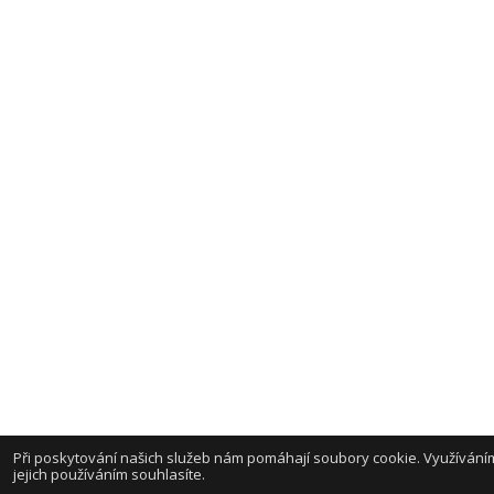
Při poskytování našich služeb nám pomáhají soubory cookie. Využíváním
jejich používáním souhlasíte.