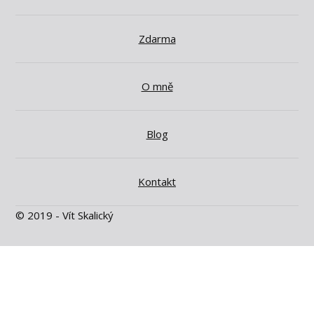
Zdarma
O mně
Blog
Kontakt
© 2019 - Vít Skalický