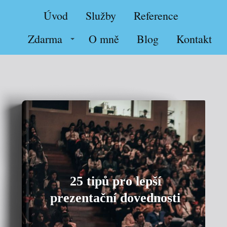
Úvod
Služby
Reference
Zdarma
O mně
Blog
Kontakt
25 tipů pro lepší
prezentační dovednosti