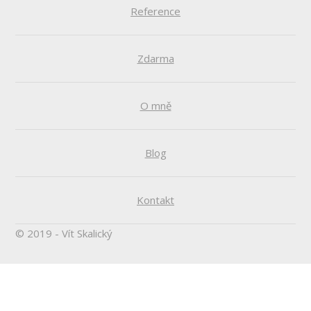
Reference
Zdarma
O mně
Blog
Kontakt
© 2019 - Vít Skalický