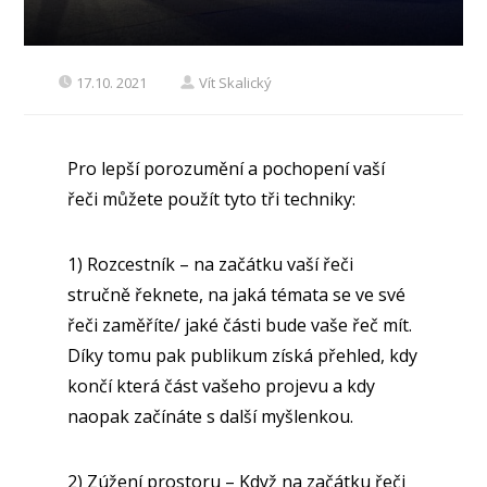
17.10. 2021
Vít Skalický
Pro lepší porozumění a pochopení vaší
řeči můžete použít tyto tři techniky:
1) Rozcestník – na začátku vaší řeči
stručně řeknete, na jaká témata se ve své
řeči zaměříte/ jaké části bude vaše řeč mít.
Díky tomu pak publikum získá přehled, kdy
končí která část vašeho projevu a kdy
naopak začínáte s další myšlenkou.
2) Zúžení prostoru – Když na začátku řeči