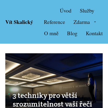
Úvod
Služby
Vít Skalický
Reference
Zdarma
O mně
Blog
Kontakt
3 techniky pro větší
srozumitelnost vaší řeči