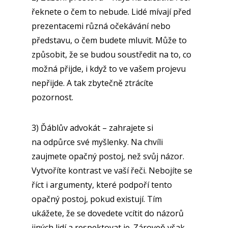
řeknete o čem to nebude. Lidé mívají před
prezentacemi různá očekávání nebo
představu, o čem budete mluvit. Může to
způsobit, že se budou soustředit na to, co
možná přijde, i když to ve vašem projevu
nepřijde. A tak zbytečně ztrácíte
pozornost.
3) Ďáblův advokát – zahrajete si
na odpůrce své myšlenky. Na chvíli
zaujmete opačný postoj, než svůj názor.
Vytvoříte kontrast ve vaší řeči. Nebojíte se
říct i argumenty, které podpoří tento
opačný postoj, pokud existují. Tím
ukážete, že se dovedete vcítit do názorů
jiných lidí a respektovat je. Zároveň však