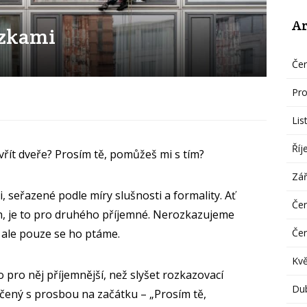
Ar
ázkami
Če
Pro
Lis
Říj
vřít dveře? Prosím tě, pomůžeš mi s tím?
Zář
, seřazené podle míry slušnosti a formality. Ať
Če
ch, je to pro druhého příjemné. Nerozkazujeme
Če
 ale pouze se ho ptáme.
Kv
o pro něj příjemnější, než slyšet rozkazovací
Du
čený s prosbou na začátku – „Prosím tě,