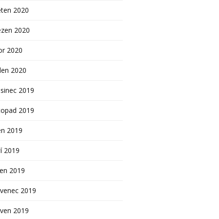
ěten 2020
ezen 2020
or 2020
den 2020
sinec 2019
topad 2019
en 2019
í 2019
pen 2019
rvenec 2019
rven 2019