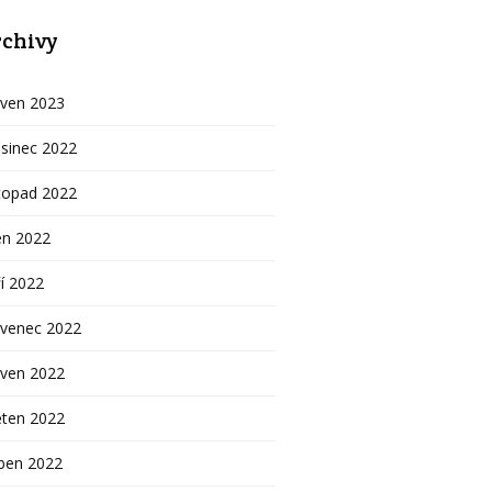
chivy
rven 2023
sinec 2022
topad 2022
en 2022
í 2022
rvenec 2022
rven 2022
ěten 2022
ben 2022