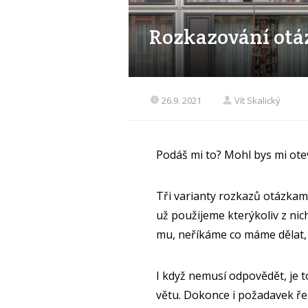
Rozkazování ot
26.9. 2021
Vít Skalický
Podáš mi to? Mohl bys mi ote
Tři varianty rozkazů otázkami
už použijeme kterýkoliv z ni
mu, neříkáme co máme dělat,
I když nemusí odpovědět, je t
větu. Dokonce i požadavek ře