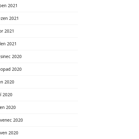
ben 2021
ezen 2021
or 2021
den 2021
sinec 2020
topad 2020
en 2020
í 2020
pen 2020
rvenec 2020
rven 2020