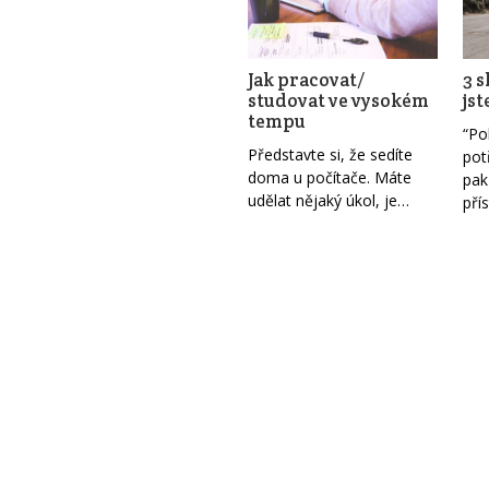
Jak pracovat/
3 s
studovat ve vysokém
jst
tempu
“Po
Představte si, že sedíte
pot
doma u počítače. Máte
pak
udělat nějaký úkol, je…
pří