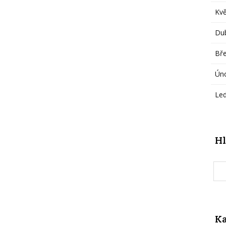
Kv
Du
Bř
Ún
Le
Hl
Ka