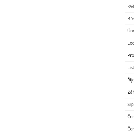
Kv
Bř
Ún
Le
Pro
Lis
Říj
Zář
Sr
Če
Če