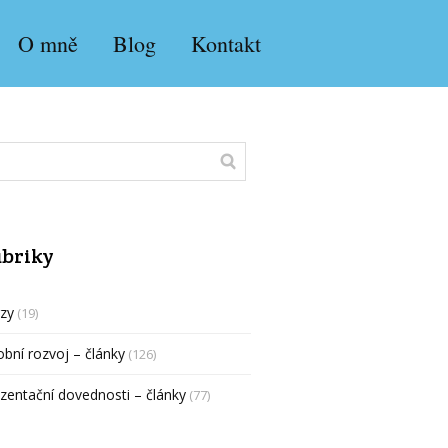
O mně
Blog
Kontakt
briky
zy
(19)
bní rozvoj – články
(126)
zentační dovednosti – články
(77)