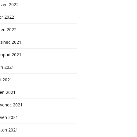
ezen 2022
or 2022
den 2022
sinec 2021
topad 2021
en 2021
í 2021
pen 2021
rvenec 2021
rven 2021
ěten 2021